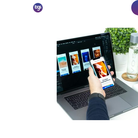
Glossaire
web
:
G-
H-
I