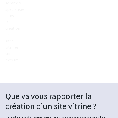
sommes
spécialisés
dans
la
création
de
sites
vitrines
sur
mesure
Que va vous rapporter la
création d’un site vitrine ?